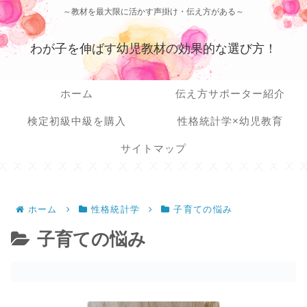
～教材を最大限に活かす声掛け・伝え方がある～
わが子を伸ばす幼児教材の効果的な選び方！
ホーム
伝え方サポーター紹介
検定初級中級を購入
性格統計学×幼児教育
サイトマップ
ホーム
性格統計学
子育ての悩み
子育ての悩み