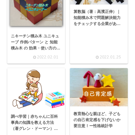
算数脳（著：高濱正伸）｜
知能積み木で問題解決能力
をチェックする企業があ
る！
ニキーチン積み木 ユニキュ
ーブ 作例パターン と 知能
積み木 の 効果・使い方のコ
ツを紹介！
2022.02.01
2022.01.25
教育熱心な親ほど、子ども
調べ学習｜赤ちゃんに百科
の自己肯定感を下げないか
事典の知識を教える方法
要注意！ー性格統計学
（著グレン・ドーマン）が
向いてるタイプとは？