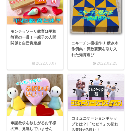
モンテッソーリ教育は平和
教育の一貫！ー親子の人間
ニキーチン模様作り 積み木
関係と自己肯定感
作例集・算数要素を取り入
れた知育遊び
2022.03.07
2022.02.25
コミュニケーションギャッ
承認欲求を欲しがるお子様
プとは？|「なぜ？」の伝わ
の声、見逃していません
る意味が3通り！